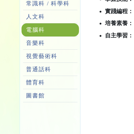
常識科 / 科學科
實踐編程：
人文科
培養素養：
電腦科
自主學習：
音樂科
視覺藝術科
普通話科
體育科
圖書館