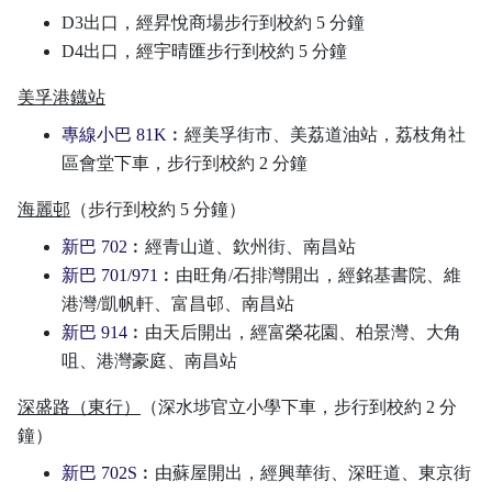
D3出口，經昇悅商場步行到校約 5 分鐘
D4出口，經宇晴匯步行到校約 5 分鐘
美孚港鐡站
專線小巴 81K
︰經美孚街市、美荔道油站，荔枝角社
區會堂下車，步行到校約 2 分鐘
海麗邨
（步行到校約 5 分鐘）
新巴 702
︰經青山道、欽州街、南昌站
新巴 701
/
971
︰由旺角/石排灣開出，經銘基書院、維
港灣/凱帆軒、富昌邨、南昌站
新巴 914
︰由天后開出，經富榮花園、柏景灣、大角
咀、港灣豪庭、南昌站
深盛路（東行）
（深水埗官立小學下車，步行到校約 2 分
鐘）
新巴 702S
︰由蘇屋開出，經興華街、深旺道、東京街