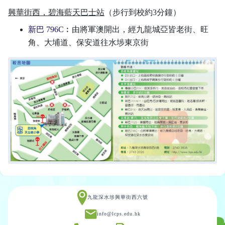
興華街西，碧海藍天巴士站
（步行到校約3分鐘）
新巴 796C
︰由將軍澳開出，經九龍城亞皆老街、旺
角、大埔道、保安道往水埗東京街
九龍深水埗興華街西六號
info@lcps.edu.hk