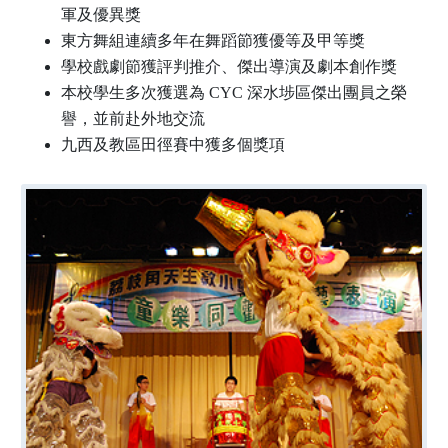
軍及優異獎
東方舞組連續多年在舞蹈節獲優等及甲等獎
學校戲劇節獲評判推介、傑出導演及劇本創作獎
本校學生多次獲選為 CYC 深水埗區傑出團員之榮
譽，並前赴外地交流
九西及教區田徑賽中獲多個獎項