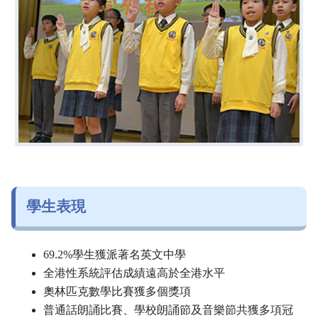
學生表現
69.2%學生獲派著名英文中學
全港性系統評估成績遠高於全港水平
奧林匹克數學比賽獲多個獎項
普通話朗誦比賽、學校朗誦節及音樂節共獲多項冠