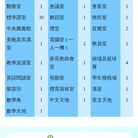
醫療室
1
會議室
1
會客室
1
標準課室
30
舞蹈室
1
牧民室
1
中央圖書館
1
禮堂
1
音樂室
2
美藝及常識
電腦室 ( 一
1
2
教員室
1
室
人一機 )
家長教師會
操場及籃球
教學資源室
1
1
4
室
賽
英語閱讀室
1
視聽室
1
學生種植場
1
樂苗坊
1
體育器材室
1
溫室
1
數學角
1
中文天地
1
英文天地
1
數學天地
1