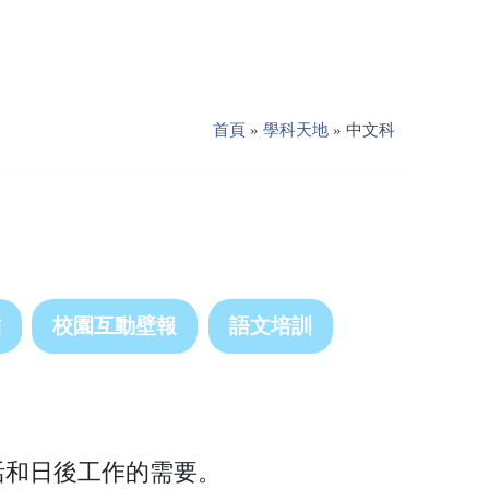
首頁
»
學科天地
»
中文科
結
校園互動壁報
語文培訓
活和日後工作的需要。